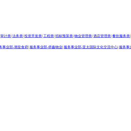
审计类
|
法务类
|
投资开发类
|
工程类
|
招标预算类
|
物业管理类
|
酒店管理类
|
餐饮服务类
|
务事业部-潮皇食府
|
服务事业部-侨鑫物业
|
服务事业部-亚太国际文化交流中心
|
服务事