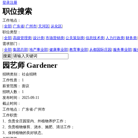
登录
注册
职位搜索
工作地点：
|
全部
|
广东省
|
广州市
|
天河区
|
从化区
|
职位类型：
|
全部
|
高级管理类
|
设计类
|
市场营销类
|
公关策划类
|
信息技术类
|
人力行政类
|
财务类
|
需求部门：
|
全部
|
集团总部
|
地产事业部
|
健康事业部
|
教育事业部
|
从都国际庄园
|
服务事业部
|
服
园艺师 Gardener
招聘类别： 社会招聘
工作性质： 1
薪资范围： 面议
招聘人数： 1
发布时间： 2025-09-11
截止时间：
工作地点： 广东省-广州市
工作职责:
1、负责全庄园室内、外植物养护工作；
2、负责植物修剪、浇水、施肥、清洁工作；
3、保持植物的良好状态。