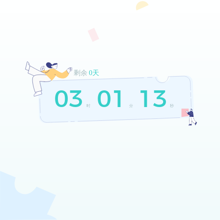
剩余
0天
03
01
13
时
分
秒